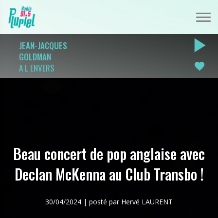
play_arrow
JEAN-JACQUES
GOLDMAN
favorite
A L ENVERS
Beau concert de pop anglaise avec
Declan McKenna au Club Transbo !
30/04/2024 | posté par Hervé LAURENT