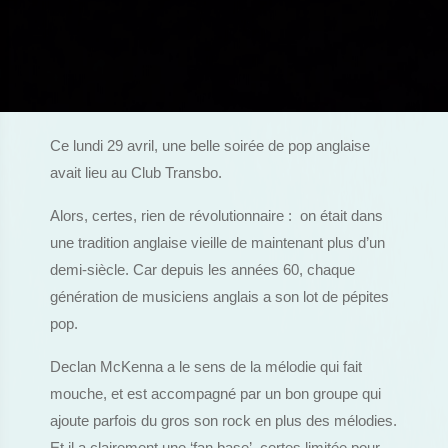
Ce lundi 29 avril, une belle soirée de pop anglaise
avait lieu au Club Transbo.
Alors, certes, rien de révolutionnaire : on était dans
une tradition anglaise vieille de maintenant plus d’un
demi-siècle. Car depuis les années 60, chaque
génération de musiciens anglais a son lot de pépites
pop.
Declan McKenna a le sens de la mélodie qui fait
mouche, et est accompagné par un bon groupe qui
ajoute parfois du gros son rock en plus des mélodies.