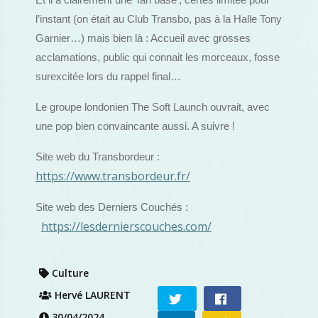
Et il a clairement une ‘fan base’, certes limitée pour
l’instant (on était au Club Transbo, pas à la Halle Tony
Garnier…) mais bien là : Accueil avec grosses
acclamations, public qui connait les morceaux, fosse
surexcitée lors du rappel final…
Le groupe londonien The Soft Launch ouvrait, avec
une pop bien convaincante aussi. A suivre !
Site web du Transbordeur :
https://www.transbordeur.fr/
Site web des Derniers Couchés :
https://lesdernierscouches.com/
Culture
Hervé LAURENT
30/04/2024