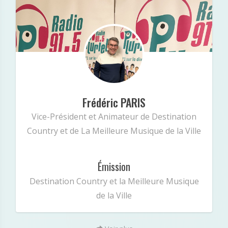
Frédéric PARIS
Minibio
« Vice-Président Animateur de Destination
Country et de La Meilleure Musique de la Ville
Frédéric PARIS
»
Vice-Président et Animateur de Destination
Country et de La Meilleure Musique de la Ville
Émission
Destination Country et la Meilleure Musique
de la Ville
: Undefined index: intagram in
Notice
/var/www/vhosts/radiopluriel.fr/public_html/equipe.
147
on line
php