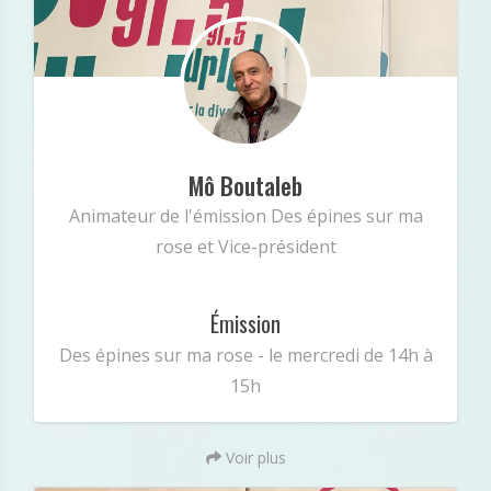
: Undefined index: intagram in
Notice
Mô Boutaleb
/var/www/vhosts/radiopluriel.fr/public_html/equipe.
Animateur de l'émission Des épines sur ma
147
on line
php
rose et Vice-président
Émission
Des épines sur ma rose - le mercredi de 14h à
15h
Voir plus