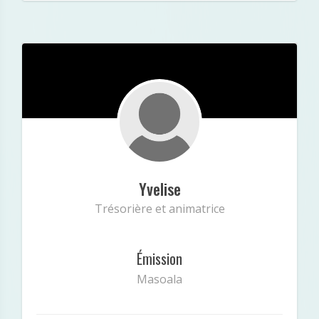
/var/www/vhosts/radiopluriel.fr/public_html/equipe.
147
on line
php
Yvelise
: Undefined index: intagram in
Notice
Yvelise
/var/www/vhosts/radiopluriel.fr/public_html/equipe.
Trésorière et animatrice
147
on line
php
Émission
Masoala