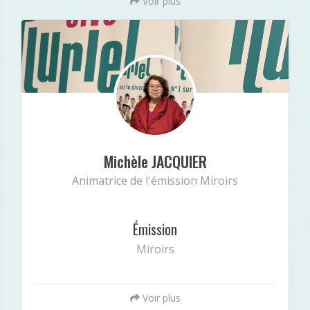
Voir plus
Michèle JACQUIER
Minibio
« Animatrice de l'émission Miroirs »
Michèle JACQUIER
Animatrice de l'émission Miroirs
Émission
Miroirs
Voir plus
: Undefined index: intagram in
Notice