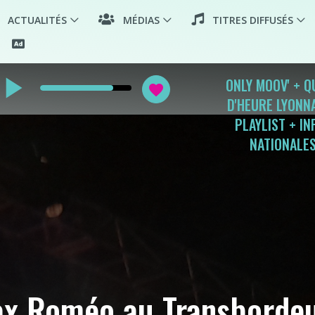
ACTUALITÉS
MÉDIAS
TITRES DIFFUSÉS
lay_arrow
ONLY MOOV' + 
favorite
D'HEURE LYONNA
PLAYLIST + IN
NATIONALE
x Roméo au Transbordeu