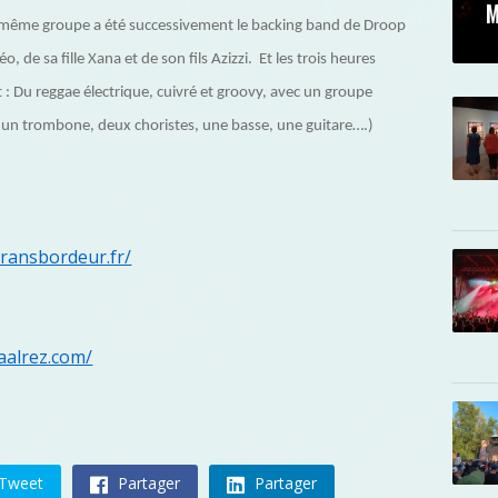
M
n même groupe a été successivement le backing band de Droop
 de sa fille Xana et de son fils Azizzi. Et les trois heures
: Du reggae électrique, cuivré et groovy, avec un groupe
, un trombone, deux choristes, une basse, une guitare….)
transbordeur.fr/
aalrez.com/
Tweet
Partager
Partager