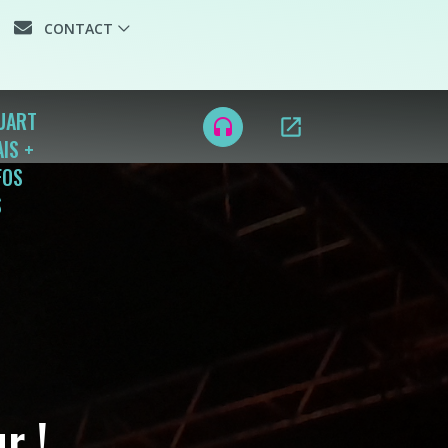
CONTACT
QUART
open_in_new
headset
IS +
FOS
S
r !