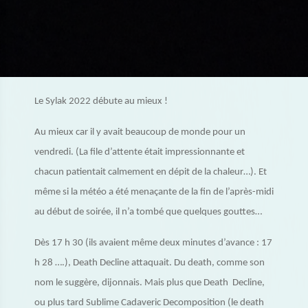
Le Sylak 2022 débute au mieux !
Au mieux car il y avait beaucoup de monde pour un
vendredi. (La file d’attente était impressionnante et
chacun patientait calmement en dépit de la chaleur…). Et
même si la météo a été menaçante de la fin de l’après-midi
au début de soirée, il n’a tombé que quelques gouttes…
Dès 17 h 30 (ils avaient même deux minutes d’avance : 17
h 28 ….), Death Decline attaquait. Du death, comme son
nom le suggère, dijonnais. Mais plus que Death Decline,
ou plus tard Sublime Cadaveric Decomposition (le death