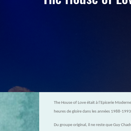
The House of Love était à l’Epicerie Modern
heures de gloire dans les années 1988-1993, l
Du groupe original, il ne reste que Guy Chad