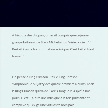
A l’écoute des disques, on avait compris que ce jeune
groupe britannique Black Midi était un ‘sérieux client’ !
Restait à avoir la confirmation scénique. C’est fait et haut
la main !
On pense à King Crimson. Pas le King Crimson
symphonique ou jazzy des quatre premiers albums. Mais
le King Crimson qui va de ‘Lark’s Tongue in Aspic’ à nos
jours. C’est—à-dire une musique à la fois puissante et
complexe qui exige une virtuosité hors pair.