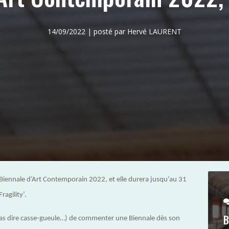
14/09/2022 | posté par Hervé LAURENT
Biennale d’Art Contemporain 2022, et elle durera jusqu’au 31
agility’.
B
pas dire casse-gueule…) de commenter une Biennale dès son