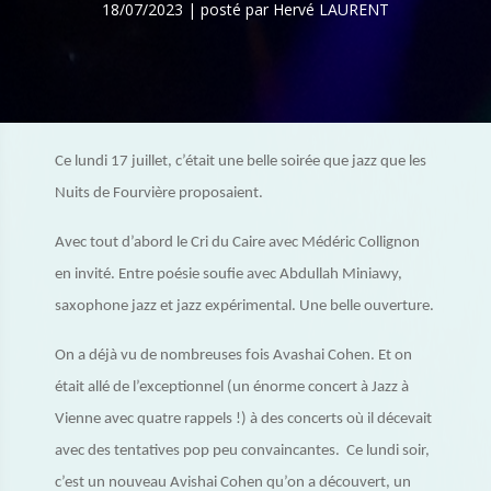
18/07/2023 | posté par Hervé LAURENT
Ce lundi 17 juillet, c’était une belle soirée que jazz que les
Nuits de Fourvière proposaient.
Avec tout d’abord le Cri du Caire avec Médéric Collignon
en invité. Entre poésie soufie avec Abdullah Miniawy,
saxophone jazz et jazz expérimental. Une belle ouverture.
On a déjà vu de nombreuses fois Avashai Cohen. Et on
était allé de l’exceptionnel (un énorme concert à Jazz à
Vienne avec quatre rappels !) à des concerts où il décevait
avec des tentatives pop peu convaincantes. Ce lundi soir,
c’est un nouveau Avishai Cohen qu’on a découvert, un