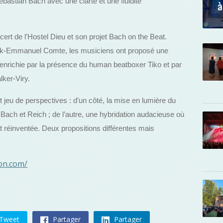
ebastian Bach avec une clarté et une fluidité
à
t de l'Hostel Dieu et son projet Bach on the Beat.
anck-Emmanuel Comte, les musiciens ont proposé une
, enrichie par la présence du human beatboxer Tiko et par
lker-Viry.
 jeu de perspectives : d’un côté, la mise en lumière du
Bach et Reich ; de l’autre, une hybridation audacieuse où
 réinventée. Deux propositions différentes mais
yon.com/
Tweet
Partager
Partager