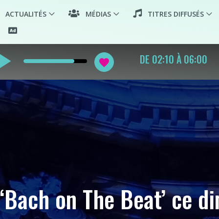
ACTUALITÉS
MÉDIAS
TITRES DIFFUSÉS
y_arrow
PLAYLIST WORLD MU
favorite
t ‘Bach on The Beat’ ce d