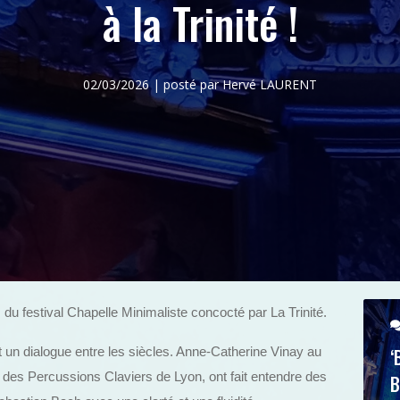
à la Trinité !
02/03/2026 | posté par Hervé LAURENT
du festival Chapelle Minimaliste concocté par La Trinité.
‘
t un dialogue entre les siècles. Anne-Catherine Vinay au
 des Percussions Claviers de Lyon, ont fait entendre des
B