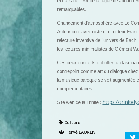
extraits de L’Art de la fugue de Johann S
remarquables.
Changement d’atmosphère avec Le Concer
Autour du claveciniste et directeur Fr
relecture inventive de l’univers de Bach
les textures minimalistes de Clément Wa
Ces deux concerts ont offert un fascinant
contrepoint comme art du dialogue chez 
la musique baroque se voit augmentée et
complémentaires.
https://trinitel
Site web de la Trinité :
Culture
Hervé LAURENT