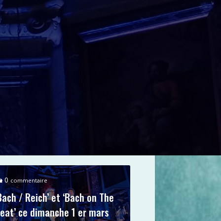
0
commentaire
Bach / Reich’ et ‘Bach on The
eat’ ce dimanche 1 er mars