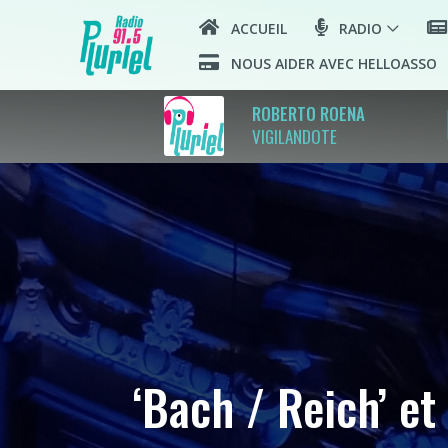
ACCUEIL
RADIO
NOUS AIDER AVEC HELLOASSO
pla
ROBERTO ROENA
VIGILANDOTE
‘Bach / Reich’ e