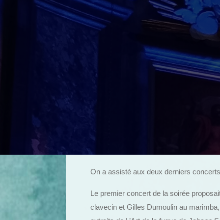
On a assisté aux deux derniers concerts 
Le premier concert de la soirée proposai
clavecin et Gilles Dumoulin au marimba,