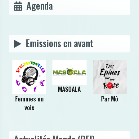
Agenda
Emissions en avant
MASOALA
Femmes en
Par Mô
P
voix