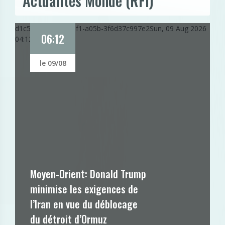
Actualités Monde (RFI)
d1c59928-93a7-11f1-a05b-3f6d37c997e2
Sun, 09 Aug 2026
06:12
04:12:19 GMT
le 09/08
Moyen-Orient: Donald Trump
minimise les exigences de
l’Iran en vue du déblocage
du détroit d’Ormuz