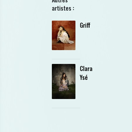
artistes :
Griff
Clara
Ysé