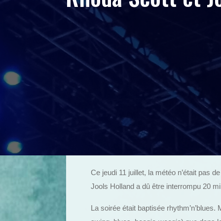
Ce jeudi 11 juillet, la météo n’était pas d
Jools Holland a dû être interrompu 20 mi
La soirée était baptisée rhythm’n’blues. 