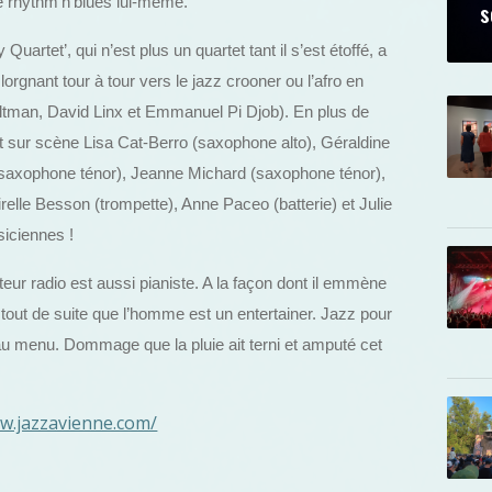
e rhythm’n’blues lui-même.
s
rtet’, qui n’est plus un quartet tant il s’est étoffé, a
lorgnant tour à tour vers le jazz crooner ou l’afro en
ltman, David Linx et Emmanuel Pi Djob). En plus de
nt sur scène Lisa Cat-Berro (saxophone alto), Géraldine
(saxophone ténor), Jeanne Michard (saxophone ténor),
elle Besson (trompette), Anne Paceo (batterie) et Julie
siciennes !
ur radio est aussi pianiste. A la façon dont il emmène
out de suite que l’homme est un entertainer. Jazz pour
t au menu. Dommage que la pluie ait terni et amputé cet
ww.jazzavienne.com/