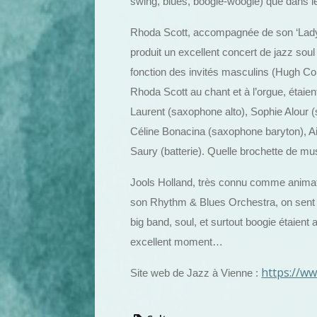
swing, blues, boogie-woogie) que dans l
Rhoda Scott, accompagnée de son ‘Lady Qua
produit un excellent concert de jazz soul 
fonction des invités masculins (Hugh Co
Rhoda Scott au chant et à l’orgue, étaie
Laurent (saxophone alto), Sophie Alour 
Céline Bonacina (saxophone baryton), Air
Saury (batterie). Quelle brochette de mu
Jools Holland, très connu comme animate
son Rhythm & Blues Orchestra, on sent t
big band, soul, et surtout boogie étaien
excellent moment…
https://w
Site web de Jazz à Vienne :