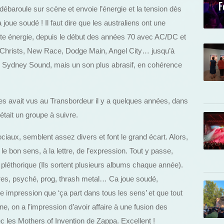
F
débaroule sur scène et envoie l’énergie et la tension dès
oue soudé ! Il faut dire que les australiens ont une
aute énergie, depuis le début des années 70 avec AC/DC et
 Christs, New Race, Dodge Main, Angel City… jusqu’à
le Sydney Sound, mais un son plus abrasif, en cohérence
es avait vus au Transbordeur il y a quelques années, dans
c’était un groupe à suivre.
ciaux, semblent assez divers et font le grand écart. Alors,
 bon sens, à la lettre, de l’expression. Tout y passe,
pléthorique (Ils sortent plusieurs albums chaque année).
tares, psyché, prog, thrash metal… Ca joue soudé,
tte impression que ‘ça part dans tous les sens’ et que tout
e, on a l’impression d’avoir affaire à une fusion des
 les Mothers of Invention de Zappa. Excellent !