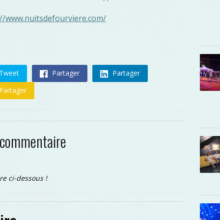
://www.nuitsdefourviere.com/
Tweet
Partager
Partager
Partager
 commentaire
re ci-dessous !