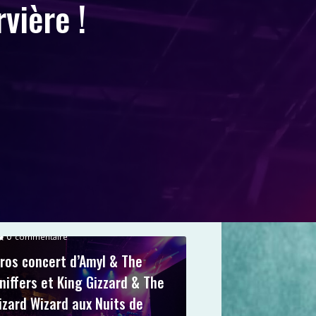
vière !
0
commentaire
ros concert d’Amyl & The
niffers et King Gizzard & The
izard Wizard aux Nuits de