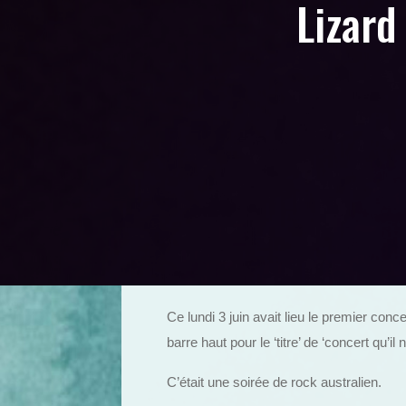
Lizard
Ce lundi 3 juin avait lieu le premier conc
barre haut pour le ‘titre’ de ‘concert qu’il
C’était une soirée de rock australien.