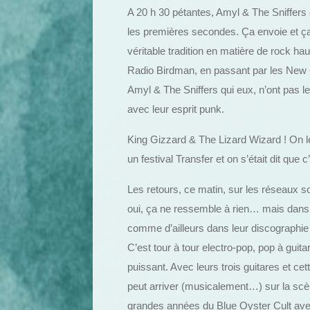
A 20 h 30 pétantes, Amyl & The Sniffers 
les premières secondes. Ça envoie et ça j
véritable tradition en matière de rock h
Radio Birdman, en passant par les New
Amyl & The Sniffers qui eux, n’ont pas 
avec leur esprit punk.
King Gizzard & The Lizard Wizard ! On l
un festival Transfer et on s’était dit que 
Les retours, ce matin, sur les réseaux so
oui, ça ne ressemble à rien… mais dans le
comme d’ailleurs dans leur discographie 
C’est tour à tour electro-pop, pop à gui
puissant. Avec leurs trois guitares et ce
peut arriver (musicalement…) sur la scèn
grandes années du Blue Oyster Cult avec