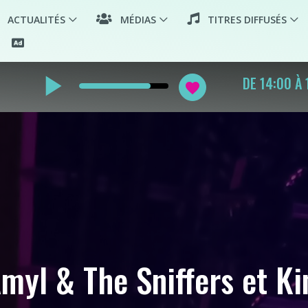
ACTUALITÉS
MÉDIAS
TITRES DIFFUSÉS
play_arrow
SOULOU
favorite
myl & The Sniffers et K