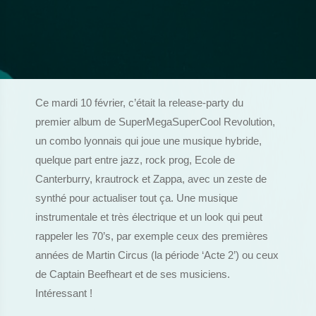
Ce mardi 10 février, c’était la release-party du
premier album de SuperMegaSuperCool Revolution,
un combo lyonnais qui joue une musique hybride,
quelque part entre jazz, rock prog, Ecole de
Canterburry, krautrock et Zappa, avec un zeste de
synthé pour actualiser tout ça. Une musique
instrumentale et très électrique et un look qui peut
rappeler les 70’s, par exemple ceux des premières
années de Martin Circus (la période ‘Acte 2’) ou ceux
de Captain Beefheart et de ses musiciens.
Intéressant !