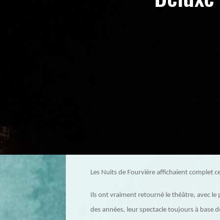
Les Nuits de Fourvière affichaient complet ce 
Ils ont vraiment retourné le théâtre, avec le 
des années, leur spectacle toujours à base