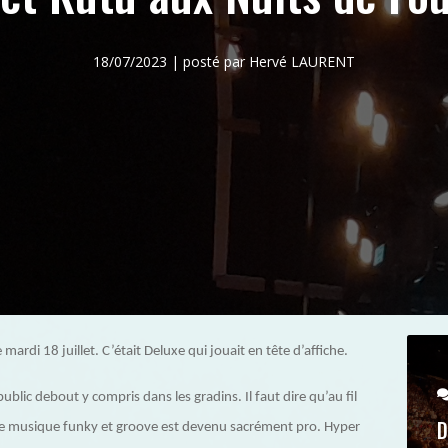
18/07/2023 | posté par Hervé LAURENT
mardi 18 juillet. C’était Deluxe qui jouait en tête d’affiche.
public debout y compris dans les gradins. Il faut dire qu’au fil
D
 de musique funky et groove est devenu sacrément pro. Hyper