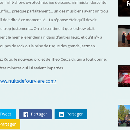
F
, light-show, pyrotechnie, jeu de scène, gimmicks, descente
. (Enfin… presque parfaitement… un des musiciens ayant un trou
 doit dire à ce moment-là… La réponse était qu’il devait
eu trop justement… On a le sentiment que le show était
ent le même le lendemain dans d’autres lieux, et qu’il n’y a
 groupes de rock ou la prise de risque des grands jazzmen.
hez Kutu, le nouveau projet de Théo Ceccaldi, qui a tout donné,
ites minutes qui lui étaient imparties.
www.nuitsdefourviere.com/
Tweet
Partager
Partager
Partager