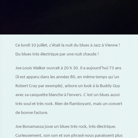
Ce lundi 10 juillet, c’était la nuit du blues à Jazz à Vienne !
Du blues très électrique par une nuit chaude !
Joe Louis Walker ouvrait à 20 h 30. Il a aujourd’hui 73 ans
(il est apparu dans les années 80, en même temps qu’un
Robert Cray par exemple), arbore un look à la Buddy Guy
avec sa casquette blanche à l’envers. C’est un blues aussi
très soul et très rock. Rien de flamboyant, mais un concert
de bonne facture.
Joe Bonamassa joue un blues très rock, très électrique.
Curieusement, son son et son phrasé nous paraissent plus