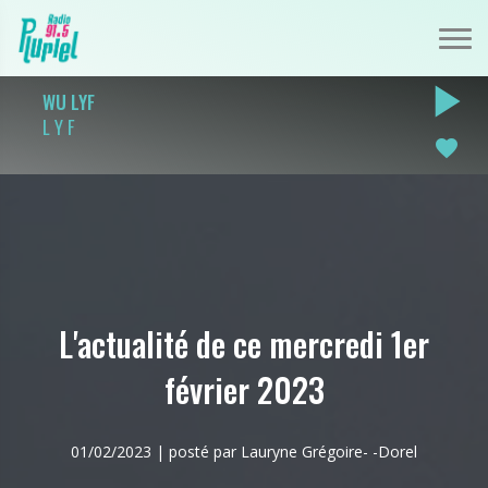
play_arrow
WU LYF
L Y F
favorite
L'actualité de ce mercredi 1er
février 2023
01/02/2023 | posté par Lauryne Grégoire- -Dorel