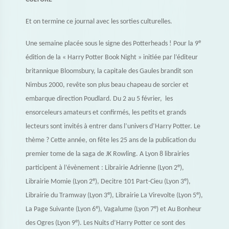
Et on termine ce journal avec les sorties culturelles.
e
Une semaine placée sous le signe des Potterheads ! Pour la 9
édition de la « Harry Potter Book Night » initiée par l’éditeur
britannique Bloomsbury, la capitale des Gaules brandit son
Nimbus 2000, revête son plus beau chapeau de sorcier et
embarque direction Poudlard. Du 2 au 5 février, les
ensorceleurs amateurs et confirmés, les petits et grands
lecteurs sont invités à entrer dans l’univers d’Harry Potter. Le
thème ? Cette année, on fête les 25 ans de la publication du
premier tome de la saga de JK Rowling. A Lyon 8 librairies
e
participent à l’évènement : Librairie Adrienne (Lyon 2
),
e
e
Librairie Momie (Lyon 2
), Decitre 101 Part-Cieu (Lyon 3
),
e
e
Librairie du Tramway (Lyon 3
), Librairie La Virevolte (Lyon 5
),
e
e
La Page Suivante (Lyon 6
), Vagalume (Lyon 7
) et Au Bonheur
e
des Ogres (Lyon 9
). Les Nuits d’Harry Potter ce sont des