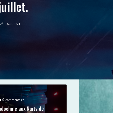
uillet.
ervé LAURENT
0
commentaire
ndochine aux Nuits de