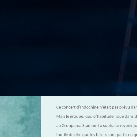
Ce concert d’Indochine n’était pas prévu dan
Mais le groupe, qui, d’habitude, joue dans d
au Groupama Stadium) a souhaité revenir jo
Inutile de dire que les billets sont partis e