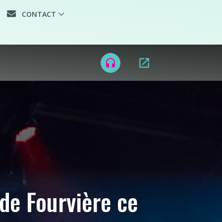
CONTACT
open_in_new
headset
de Fourvière ce