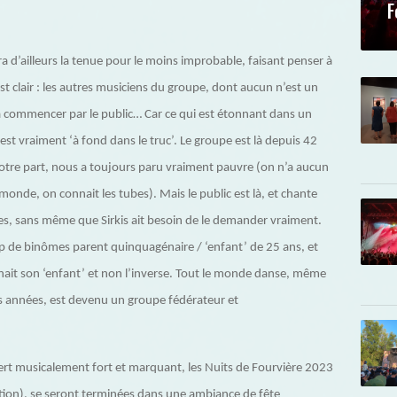
F
ra d’ailleurs la tenue pour le moins improbable, faisant penser à
t clair : les autres musiciens du groupe, dont aucun n’est un
à commencer par le public… Car ce qui est étonnant dans un
 est vraiment ‘à fond dans le truc’. Le groupe est là depuis 42
otre part, nous a toujours paru vraiment pauvre (on n’a aucun
de, on connait les tubes). Mais le public est là, et chante
es, sans même que Sirkis ait besoin de le demander vraiment.
coup de binômes parent quinquagénaire / ‘enfant’ de 25 ans, et
enait son ‘enfant’ et non l’inverse. Tout le monde danse, même
des années, est devenu un groupe fédérateur et
cert musicalement fort et marquant, les Nuits de Fourvière 2023
édition), se seront terminées dans une ambiance de fête