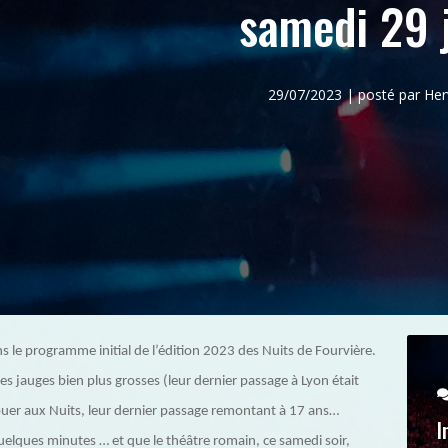
samedi 29 j
29/07/2023 | posté par H
s le programme initial de l’édition 2023 des Nuits de Fourvière.
es jauges bien plus grosses (leur dernier passage à Lyon était
uer aux Nuits, leur dernier passage remontant à 17 ans…
I
n quelques minutes … et que le théâtre romain, ce samedi soir,