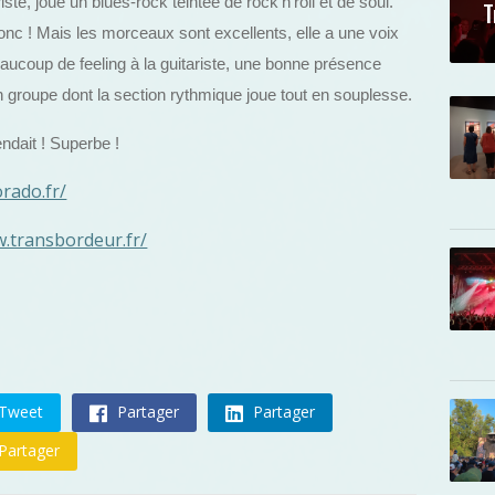
te, joue un blues-rock teintée de rock’n’roll et de soul.
T
nc ! Mais les morceaux sont excellents, elle a une voix
 beaucoup de feeling à la guitariste, une bonne présence
 groupe dont la section rythmique joue tout en souplesse.
endait ! Superbe !
rado.fr/
w.transbordeur.fr/
Tweet
Partager
Partager
Partager