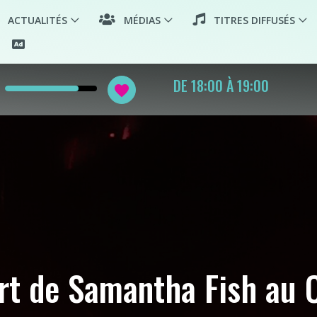
ACTUALITÉS
MÉDIAS
TITRES DIFFUSÉS
PLANÈTE LYON SOIR +
favorite
INFOS + ONLY MOOV'
t de Samantha Fish au 