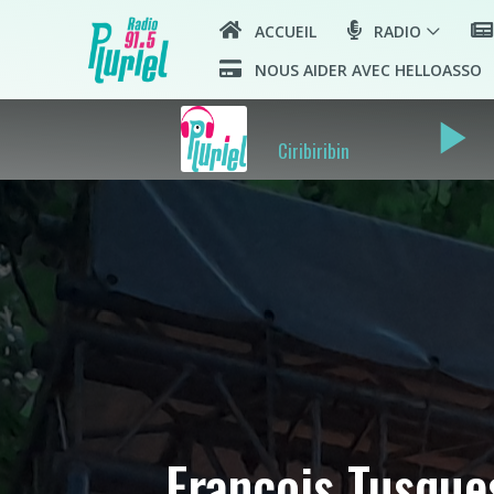
ACCUEIL
RADIO
NOUS AIDER AVEC HELLOASSO
play_arrow
Ciribiribin
François Tusques