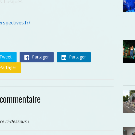
is Tusques
rspectives.fr/
Tweet
Partager
Partager
Partager
 commentaire
re ci-dessous !