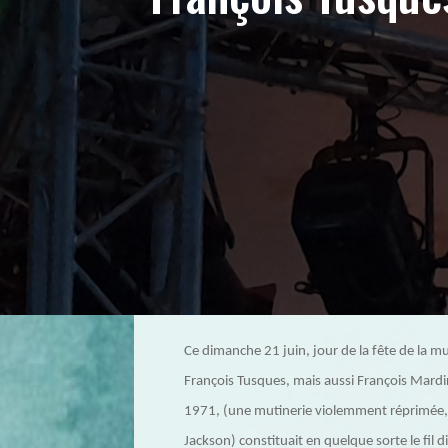
Ce dimanche 21 juin, jour de la fête de la m
François Tusques, mais aussi François Mardir
1971, (une mutinerie violemment réprimée, qu
Jackson) constituait en quelque sorte le fil di