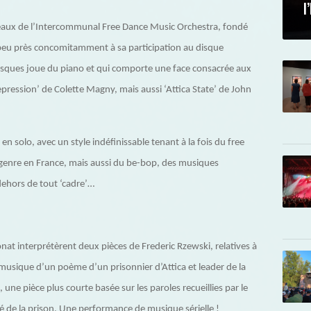
l
eaux de l’Intercommunal Free Dance Music Orchestra, fondé
 peu près concomitamment à sa participation au disque
Tusques joue du piano et qui comporte une face consacrée aux
epression’ de Colette Magny, mais aussi ‘Attica State’ de John
en solo, avec un style indéfinissable tenant à la fois du free
u genre en France, mais aussi du be-bop, des musiques
dehors de tout ‘cadre’…
nat interprétèrent deux pièces de Frederic Rzewski, relatives à
 musique d’un poème d’un prisonnier d’Attica et leader de la
a’, une pièce plus courte basée sur les paroles recueillies par le
é de la prison. Une performance de musique sérielle !