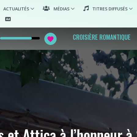
ACTUALITÉS
MÉDIAS
TITRES DIFFUSÉS
CROISIÈRE ROMANTIQUE
favorite
 et Attica à l’honneur à