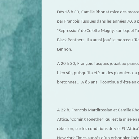
Dès 18 h 30, Camille Rhonat mixe des morc
par François Tusques dans les années 70, à
‘Repression’ de Colette Magny, sur lequel 
Black Panthers. Il a aussi joué le morceau ‘R
Lennon.
A 20 h 30, François Tusques jouait au piano, 
bien sûr, puisqu’il a été un des pionniers d
bretonnes … A 85 ans, il continue d’être en 
A 22 h, François Mardirossian et Camille Rho
Attica. ‘Coming Together’ qui est la mise en
rébellion, sur les conditions de vie. Et ‘Attic
New York Times auprès d’un prisonnier libér