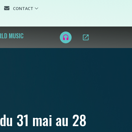
CONTACT
RLD MUSIC
open_in_new
headset
 du 31 mai au 28