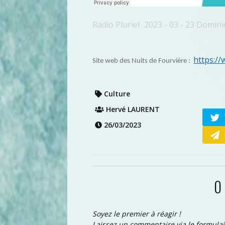
Radio Pluriel
2023 - 03 - 23 Domin
·
https:/
Site web des Nuits de Fourvière :
Culture
Hervé LAURENT
26/03/2023
0
Soyez le premier à réagir !
Laissez un commentaire via le formulai