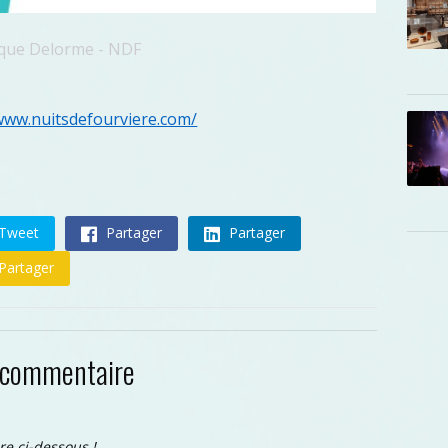
ique Delorme - NDF
/www.nuitsdefourviere.com/
Tweet
Partager
Partager
Partager
 commentaire
re ci-dessous !