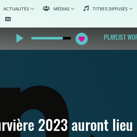
ACTUALITÉS
MÉDIAS
TITRES DIFFUSÉS
play_arrow
PLAYLIST WO
favorite
urvière 2023 auront lieu