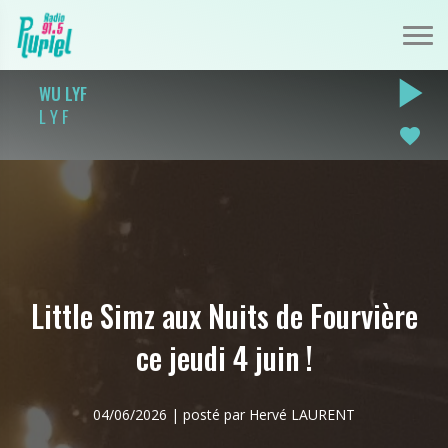
play_arrow
WU LYF
L Y F
favorite
Little Simz aux Nuits de Fourvière
ce jeudi 4 juin !
04/06/2026 | posté par Hervé LAURENT