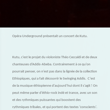
Opéra Underground présentait un concert de Kutu.
Kutu, c’est le projet du violoniste Théo Ceccaldi et de deux
chanteuses d’Addis-Abeba. Contrairement à ce qu’on
pourrait penser, on n’est pas dans la lignée de la collection
Ethiopiques, qui a fait découvrir le Swinging Addis. C’est
de la musique éthiopienne d’aujourd’hui dont il s’agit ! On
peut même parler d’éthio-rock indé et trance, avec un son
et des rythmiques puissantes qui boostent des
rythmiques tribales, et qui portent des textes ‘conscients’.