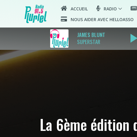
ACCUEIL
RADIO
NOUS AIDER AVEC HELLOASSO
play_ar
JAMES BLUNT
SUPERSTAR
La 6ème édition d