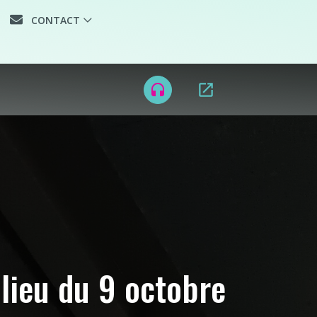
CONTACT
 HIP
open_in_new
headset
 lieu du 9 octobre