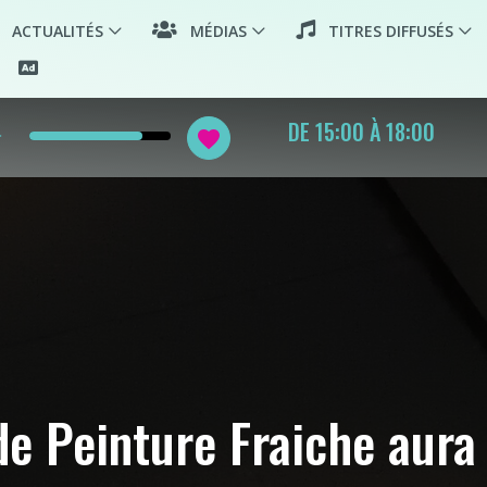
ACTUALITÉS
MÉDIAS
TITRES DIFFUSÉS
row
PLAYLIST FR POP ROCK
favorite
HOP COUNTRY
e Peinture Fraiche aura