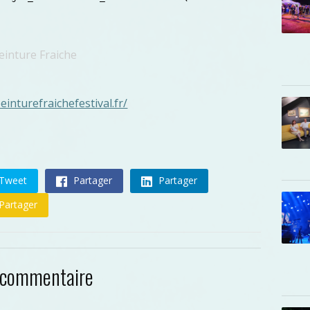
Peinture Fraiche
peinturefraichefestival.fr/
Tweet
Partager
Partager
Partager
 commentaire