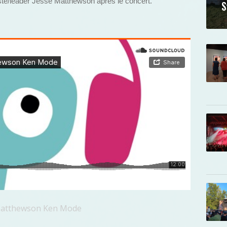
iste/leader Jesse Matthewson après le concert.
S
:
e Matthewson Ken Mode