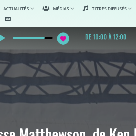
ACTUALITÉS
MÉDIAS
TITRES DIFFUSÉS
_arrow
DE LYON EN LARGE
favorite
esse Matthewson, de Ken 