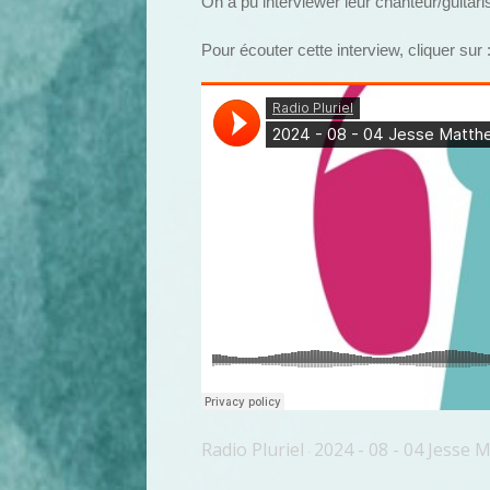
On a pu interviewer leur chanteur/guitar
Pour écouter cette interview, cliquer sur 
Radio Pluriel
2024 - 08 - 04 Jess
·