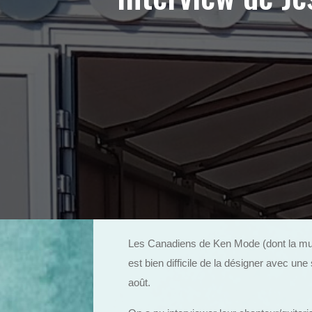
Les Canadiens de Ken Mode (dont la musi
est bien difficile de la désigner avec une
août.