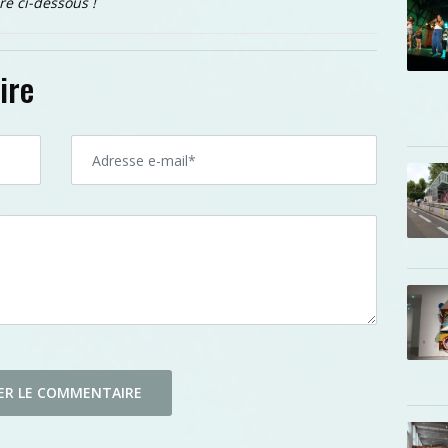
re ci-dessous !
ire