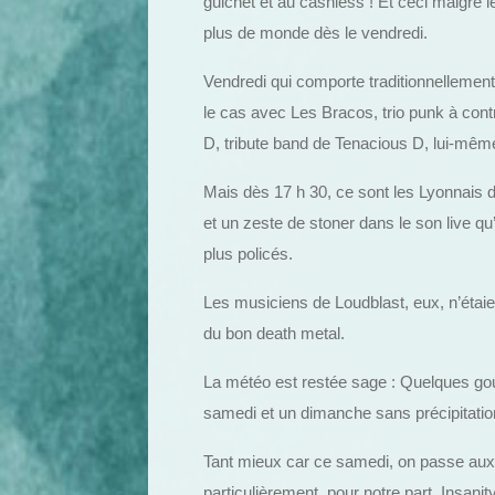
guichet et au cashless ! Et ceci malgré l
plus de monde dès le vendredi.
Vendredi qui comporte traditionnellement
le cas avec Les Bracos, trio punk à cont
D, tribute band de Tenacious D, lui-mêm
Mais dès 17 h 30, ce sont les Lyonnais 
et un zeste de stoner dans le son live q
plus policés.
Les musiciens de Loudblast, eux, n’étaien
du bon death metal.
La météo est restée sage : Quelques g
samedi et un dimanche sans précipitatio
Tant mieux car ce samedi, on passe aux 
particulièrement, pour notre part, Insani