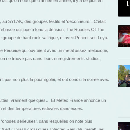
e fait qu’on note que d’année en année, il y a de plus en
L
, au SYLAK, des groupes festifs et ‘déconneurs’ : C’était
rebasse qui joue à fond la dérision, The Roadies Of The
e groupe de hard rock satirique, et avec Princesses Leya.
de Perseide qui ouvraient avec un metal assez mélodique,
u’on ne trouve pas dans leurs enregistrements studios,
t pas non plus là pour rigoler, et ont conclu la soirée avec
outtes, vraiment quelques… Et Météo France annonce un
n et des températures estivales sans excès.
‘choses sérieuses‘, dans lesquelles on note plus
ty Alert (Thrash crossover), Infected Rain (Nu metal), les