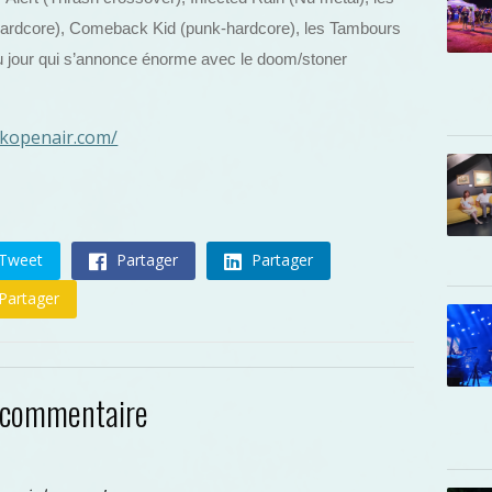
ardcore), Comeback Kid (punk-hardcore), les Tambours
 du jour qui s’annonce énorme avec le doom/stoner
akopenair.com/
Tweet
Partager
Partager
Partager
 commentaire