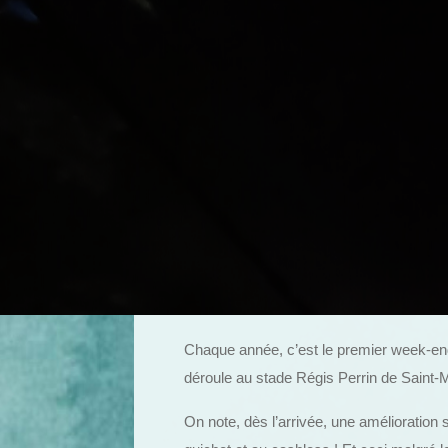
Chaque année, c’est le premier week-end 
déroule au stade Régis Perrin de Saint
On note, dès l’arrivée, une amélioration s