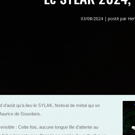
03/08/2024 | posté par H
d’août qu’a lieu le SYLAK, festival de métal qui se
-Maurice de Gourdans.
ensible : Cette fois, aucune longue file d’attente au