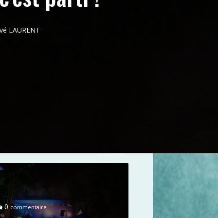
ervé LAURENT
0
commentaire