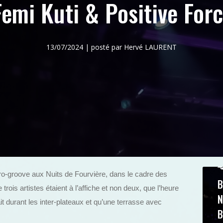
emi Kuti & Positive For
13/07/2024 | posté par Hervé LAURENT
afro-groove aux Nuits de Fourvière, dans le cadre des
B
trois artistes étaient à l’affiche et non deux, que l’heure
N
it durant les inter-plateaux et qu’une terrasse avec
B