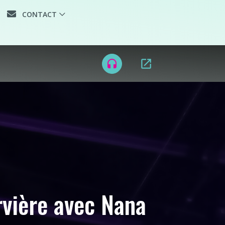
CONTACT
open_in_new
headset
rvière avec Nana