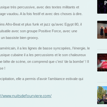
P
ique très percussive, avec des textes militants et
tage vaudou. A la fois festif et avec des choses à dire.
ns Afro-Beat et plus funk et jazz qu’avec Egypt 80, il
lsatile avec son groupe Positive Force, avec une
t un bassiste bien groovy.
méricain, il a les lignes de basse syncopées, l’énergie, le
usique cubaine il a les percussions et le son chaleureux
 une bête de scène, on comprend que c’est ‘de la bombe’ ! Il
se !
ipitation, elle a permis d’avoir l’ambiance estivale qui
://www.nuitsdefourviere.com/