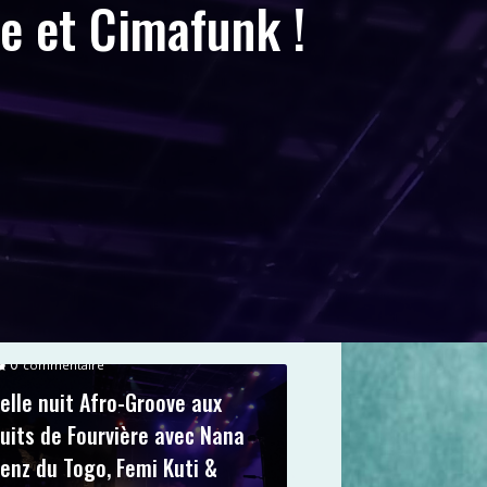
ce et Cimafunk !
0
commentaire
elle nuit Afro-Groove aux
uits de Fourvière avec Nana
enz du Togo, Femi Kuti &