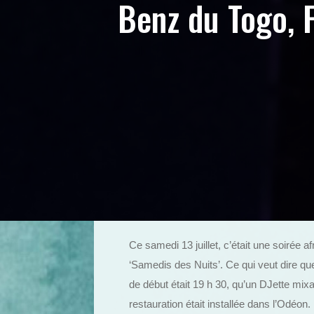
Benz du Togo, F
Ce samedi 13 juillet, c’était une soirée 
‘Samedis des Nuits’. Ce qui veut dire que 
de début était 19 h 30, qu’un DJette mixa
restauration était installée dans l’Odéon.