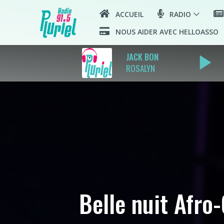
ACCUEIL
RADIO
NOUS AIDER AVEC HELLOASSO
play_arrow
JACK BON
ROSALYN
Belle nuit Afro