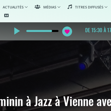
ACTUALITÉS
MÉDIAS
TITRES DIFFUSÉS
play_arrow
ECHO AMÉRIQ
favorite
éminin à Jazz à Vienne ave