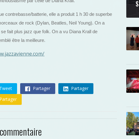
nthousiasmé par celle de Diana Krall.
S
ue contrebasse/batterie, elle a produit 1 h 30 de superbe
 morceaux de rock (Dylan, Beatles, Neil Young). On a
se fait plus jazz que folk. On a vu Diana Krall de
mblé être la meilleure.
ww.jazzavienne.com/
Tweet
Partager
Partager
Partager
 commentaire