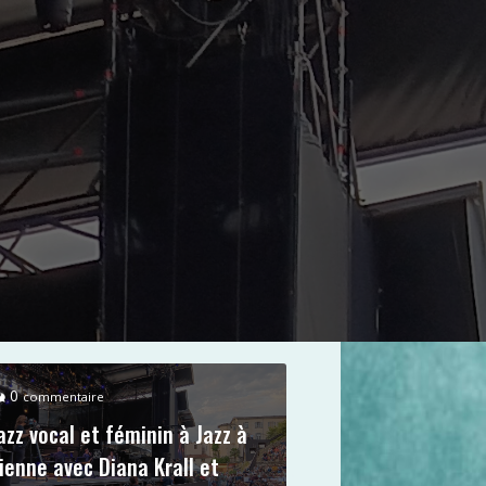
0
commentaire
azz vocal et féminin à Jazz à
ienne avec Diana Krall et