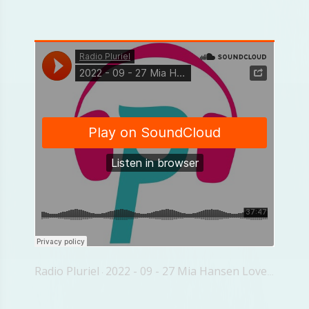
Radio Pluriel
2022 - 09 - 27 Mia Hansen Love Pascal Greggory
·