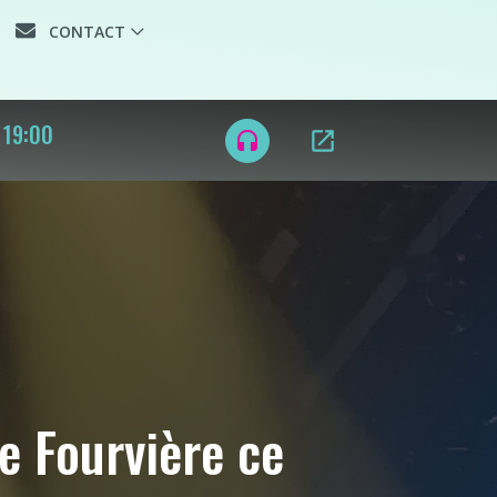
CONTACT
 LYON SOIR +
open_in_new
headset
+ ONLY MOOV'
e Fourvière ce