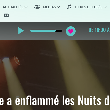
ACTUALITÉS
MÉDIAS
TITRES DIFFUSÉS
play_arrow
PLANÈTE
favorite
INFOS 
e a enflammé les Nuits d