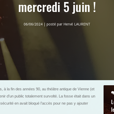
mercredi 5 juin !
06/06/2024 | posté par Hervé LAURENT
, à la fin des années 90, au théâtre antique de Vienne (et
nir d’un public totalement survolté. La fosse était dans un
L
a sécurité en avait bloqué l’accès pour ne pas y ajouter
l