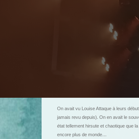
On avait vu Louise Attaque à leurs débuts
jamais revu depuis). On en avait le souve
état tellement hirsute et chaotique que l
encore plus de monde…