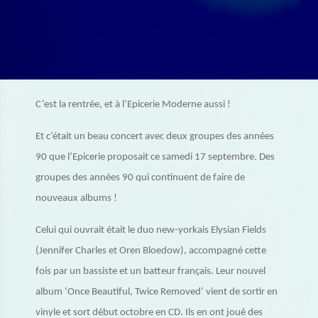
C’est la rentrée, et à l’Epicerie Moderne aussi !
Et c’était un beau concert avec deux groupes des années
90 que l’Epicerie proposait ce samedi 17 septembre. Des
groupes des années 90 qui continuent de faire de
nouveaux albums !
Celui qui ouvrait était le duo new-yorkais Elysian Fields
(Jennifer Charles et Oren Bloedow), accompagné cette
fois par un bassiste et un batteur français. Leur nouvel
album ‘Once Beautiful, Twice Removed’ vient de sortir en
vinyle et sort début octobre en CD. Ils en ont joué des