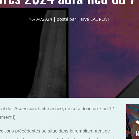
16/04/2024 | posté par Hervé LAURENT
pont de l’Ascension. Cette année, ce sera donc du 7 au 12
lement !)
éditions précédentes se situe dans le remplacement de
N