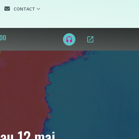
CONTACT
open_in_new
headset
 au 12 mai.