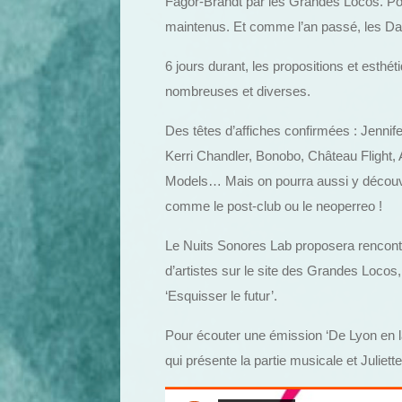
Fagor-Brandt par les Grandes Locos. Pou
maintenus. Et comme l’an passé, les Day
6 jours durant, les propositions et esth
nombreuses et diverses.
Des têtes d’affiches confirmées : Jennife
Kerri Chandler, Bonobo, Château Flight, 
Models… Mais on pourra aussi y découv
comme le post-club ou le neoperreo !
Le Nuits Sonores Lab proposera rencont
d’artistes sur le site des Grandes Locos
‘Esquisser le futur’.
Pour écouter une émission ‘De Lyon en 
qui présente la partie musicale et Juliett