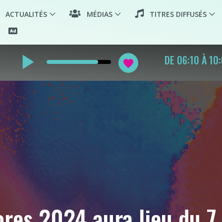
ACTUALITÉS
MÉDIAS
TITRES DIFFUSÉS
play_arrow
LA MATINALE
favorite
res 2024 aura lieu du 7