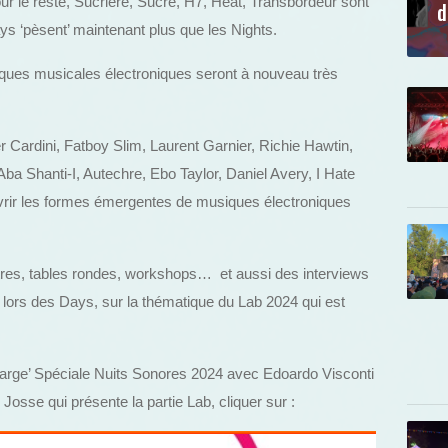
r le reste, Sucrière, Sucre, H7, Heat, Transbordeur sont
d
s ‘pèsent’ maintenant plus que les Nights.
étiques musicales électroniques seront à nouveau très
r Cardini, Fatboy Slim, Laurent Garnier, Richie Hawtin,
Aba Shanti-I, Autechre, Ebo Taylor, Daniel Avery, I Hate
rir les formes émergentes de musiques électroniques
res, tables rondes, workshops… et aussi des interviews
, lors des Days, sur la thématique du Lab 2024 qui est
large’ Spéciale Nuits Sonores 2024 avec Edoardo Visconti
e Josse qui présente la partie Lab, cliquer sur :