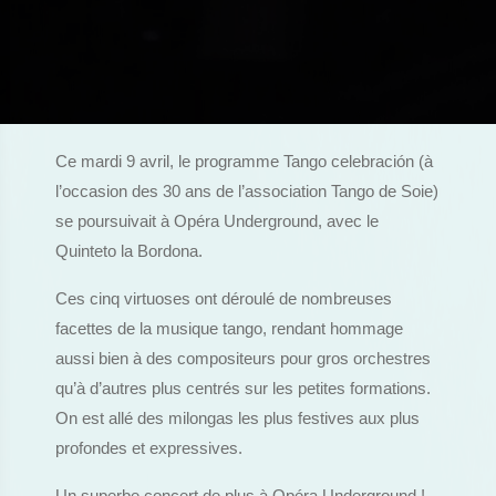
Ce mardi 9 avril, le programme Tango celebración (à
l’occasion des 30 ans de l’association Tango de Soie)
se poursuivait à Opéra Underground, avec le
Quinteto la Bordona.
Ces cinq virtuoses ont déroulé de nombreuses
facettes de la musique tango, rendant hommage
aussi bien à des compositeurs pour gros orchestres
qu’à d’autres plus centrés sur les petites formations.
On est allé des milongas les plus festives aux plus
profondes et expressives.