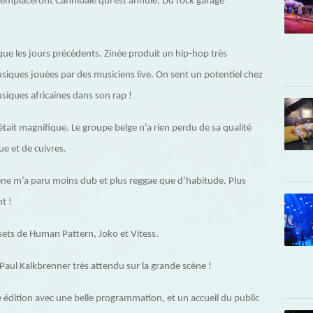
s remplaceront Cannibale qui est annulé. Du rock garage
que les jours précédents. Zinée produit un hip-hop très
siques jouées par des musiciens live. On sent un potentiel chez
siques africaines dans son rap !
était magnifique. Le groupe belge n’a rien perdu de sa qualité
ue et de cuivres.
cène m’a paru moins dub et plus reggae que d’habitude. Plus
t !
sets de Human Pattern, Joko et Vitess.
 Paul Kalkbrenner très attendu sur la grande scène !
édition avec une belle programmation, et un accueil du public