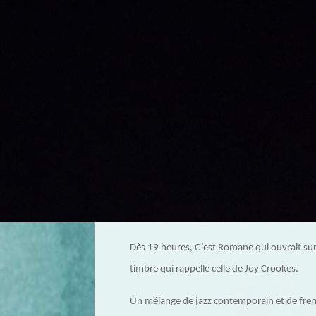
Dès 19 heures, C’est Romane qui ouvrait sur 
timbre qui rappelle celle de Joy Crookes.
Un mélange de jazz contemporain et de frenc