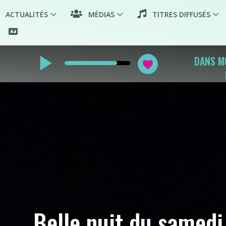
ACTUALITÉS
MÉDIAS
TITRES DIFFUSÉS
play_arrow
DANS M
favorite
Belle nuit du samedi