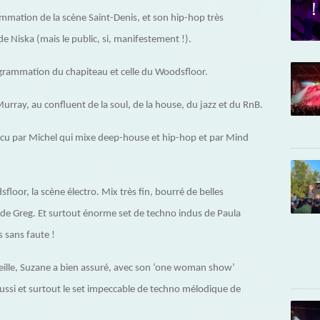
!
ammation de la scène Saint-Denis, et son hip-hop très
 Niska (mais le public, si, manifestement !).
grammation du chapiteau et celle du Woodsfloor.
urray, au confluent de la soul, de la house, du jazz et du RnB.
ncu par Michel qui mixe deep-house et hip-hop et par Mind
loor, la scène électro. Mix très fin, bourré de belles
e de Greg. Et surtout énorme set de techno indus de Paula
s sans faute !
eille, Suzane a bien assuré, avec son ‘one woman show’
ssi et surtout le set impeccable de techno mélodique de