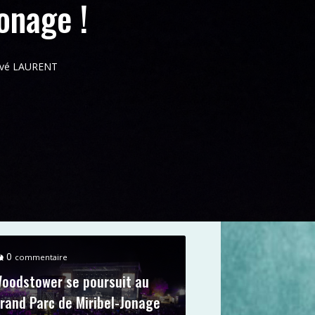
onage !
ervé LAURENT
0
commentaire
oodstower se poursuit au
rand Parc de Miribel-Jonage