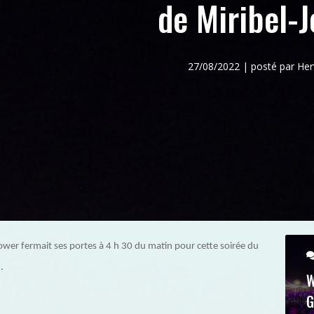
de Miribel-J
27/08/2022 | posté par H
ower fermait ses portes à 4 h 30 du matin pour cette soirée du
.
W
G