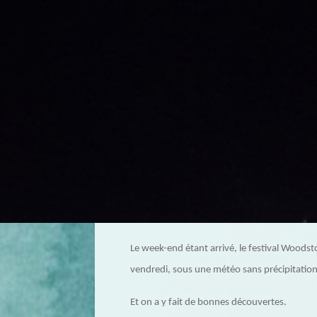
Le week-end étant arrivé, le festival Woodst
vendredi, sous une météo sans précipitation
Et on a y fait de bonnes découvertes.