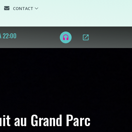
CONTACT
ON AÉROPLANE
open_in_new
headset
BLINDÉ
it au Grand Parc