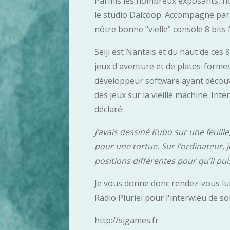
Parmis les nombreux exposants, no
le studio Dalcoop. Accompagné par s
nôtre bonne "vielle" console 8 bits
Seiji est Nantais et du haut de ces 8
jeux d'aventure et de plates-forme
développeur software ayant découve
des jeux sur la vieille machine. Int
déclaré:
J’avais dessiné Kubo sur une feuill
pour une tortue. Sur l’ordinateur, j
positions différentes pour qu’il pu
Je vous donne donc rendez-vous lu
Radio Pluriel pour l'interwieu de s
http://sjgames.fr