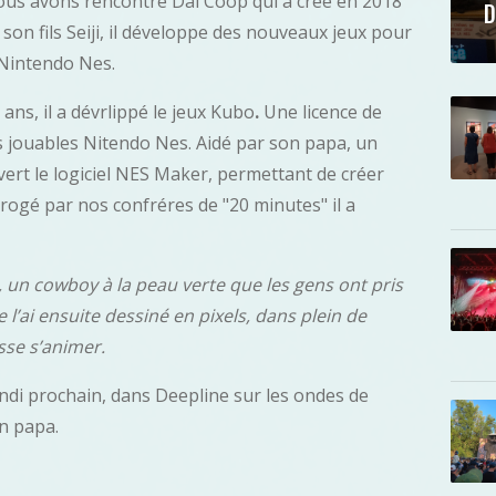
us avons rencontré Dal Coop qui a créé en 2018
D
on fils Seiji, il développe des nouveaux jeux pour
 Nintendo Nes.
 ans, il a dévrlippé le jeux Kubo
.
Une licence de
s jouables Nitendo Nes. Aidé par son papa, un
rt le logiciel NES Maker, permettant de créer
errogé par nos confréres de "20 minutes" il a
e, un cowboy à la peau verte que les gens ont pris
e l’ai ensuite dessiné en pixels, dans plein de
isse s’animer.
ndi prochain, dans Deepline sur les ondes de
on papa.