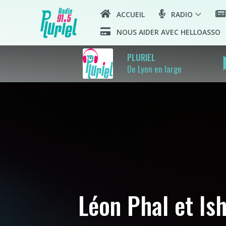
ACCUEIL
RADIO
NOUS AIDER AVEC HELLOASSO
play
PLURIEL
De Lyon en large
Léon Phal et Is