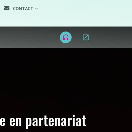
CONTACT
open_in_new
headset
e en partenariat