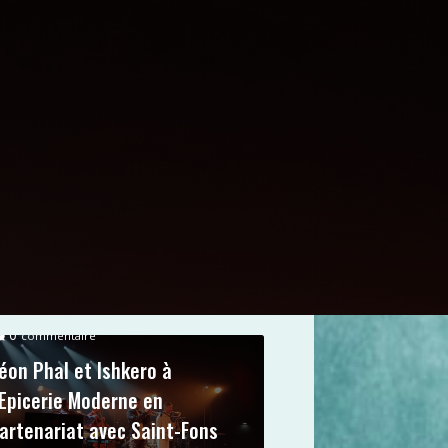
0
commentaire
éon Phal et Ishkero à
’Epicerie Moderne en
artenariat avec Saint-Fons