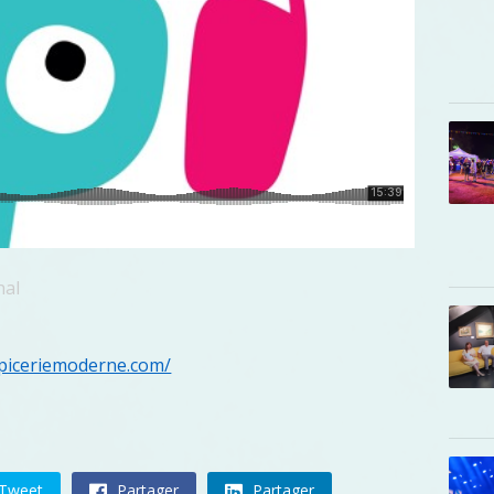
hal
epiceriemoderne.com/
Tweet
Partager
Partager