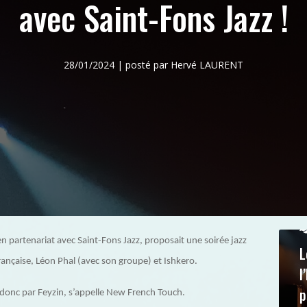
avec Saint-Fons Jazz !
28/01/2024 | posté par Hervé LAURENT
en partenariat avec Saint-Fons Jazz, proposait une soirée jazz
L
rançaise, Léon Phal (avec son groupe) et Ishkero.
l
p
 donc par Feyzin, s’appelle New French Touch.