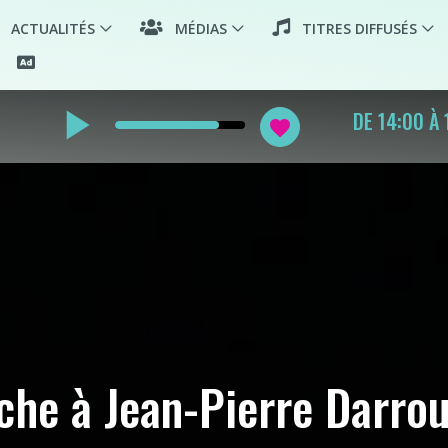
ACTUALITÉS
MÉDIAS
TITRES DIFFUSÉS
play_arrow
SOULOU
favorite
che à Jean-Pierre Darro