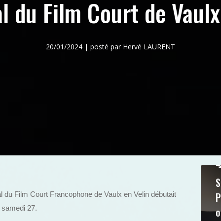
al du Film Court de Vaulx 
20/01/2024 | posté par Hervé LAURENT
S
P
ival du Film Court Francophone de Vaulx en Velin débutait
u samedi 27.
o