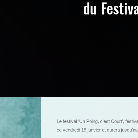
du Festiv
Le festival ‘Un Poing, c’est Court’, fest
ce vendredi 19 janvier et durera jusqu’a