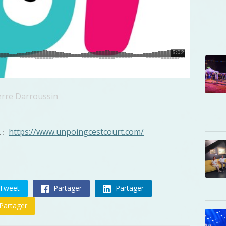
ierre Darroussin
https://www.unpoingcestcourt.com/
t :
Tweet
Partager
Partager
Partager