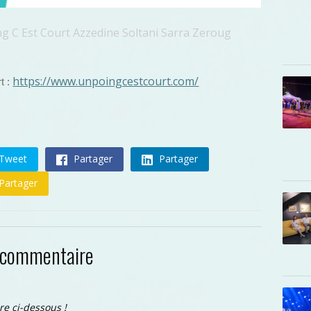
ng C Est Court Azzedine Soltani Sarra Zeroug
https://www.unpoingcestcourt.com/
t :
Tweet
Partager
Partager
Partager
 commentaire
re ci-dessous !