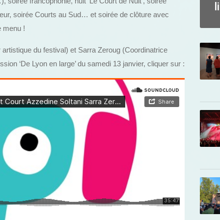
), soirée francophonie, nuit ‘Le Court de Nuit’, soirée
l
eur, soirée Courts au Sud… et soirée de clôture avec
e menu !
artistique du festival) et Sarra Zeroug (Coordinatrice
ission ‘De Lyon en large’ du samedi 13 janvier, cliquer sur :