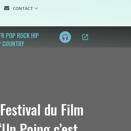
CONTACT
FR POP ROCK HIP
open_in_new
headset
P COUNTRY
Festival du Film
Un Poing c’est