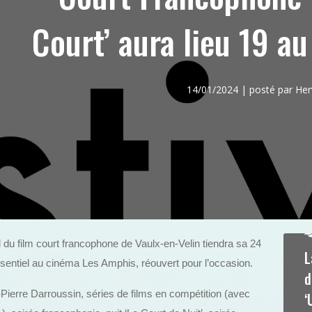
Court’ aura lieu 19 au
14/01/2024 | posté par H
al du film court francophone de Vaulx-en-Velin tiendra sa 24
L
essentiel au cinéma Les Amphis, réouvert pour l’occasion.
d
Pierre Darroussin, séries de films en compétition (avec
‘