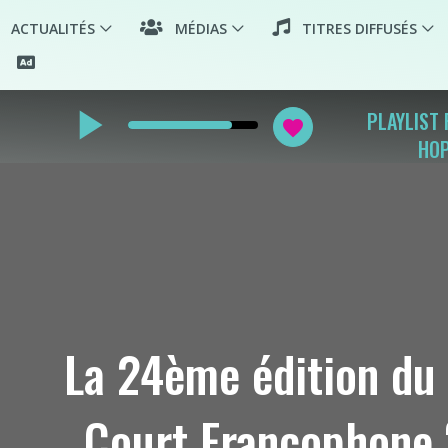
ACTUALITÉS
MÉDIAS
TITRES DIFFUSÉS
play_arrow
PLAYLIST 
favorite
HO
La 24ème édition du 
Court Francophone ‘