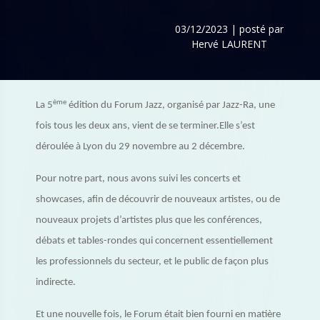
03/12/2023 | posté par
Hervé LAURENT
ème
La 5
édition du Forum Jazz, organisé par Jazz-Ra, une
fois tous les deux ans, vient de se terminer.Elle s’est
déroulée à Lyon du 29 novembre au 2 décembre.
Pour notre part, nous avons suivi les concerts et
showcases, afin de découvrir de nouveaux artistes, ou de
nouveaux projets d’artistes plus que les conférences,
débats et tables-rondes qui concernent essentiellement
les professionnels du secteur, et le public de façon plus
indirecte.
Et une nouvelle fois, le Forum était bien fourni en matière