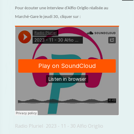
Pour écouter une interview d’Alfio Origlio réalisée au
Marché-Gare le jeudi 30, cliquer sur :
Radio Pluriel
2023 - 11 - 30 Alfio Origlio
·