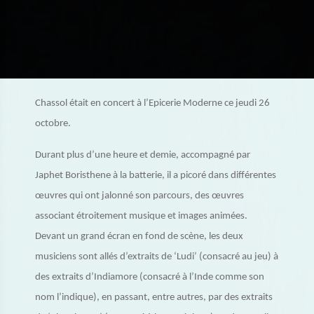
Chassol était en concert à l’Epicerie Moderne ce jeudi 26
octobre.
Durant plus d’une heure et demie, accompagné par
Japhet Boristhene à la batterie, il a picoré dans différentes
œuvres qui ont jalonné son parcours, des œuvres
associant étroitement musique et images animées.
Devant un grand écran en fond de scène, les deux
musiciens sont allés d’extraits de ‘Ludi’ (consacré au jeu) à
des extraits d’Indiamore (consacré à l’Inde comme son
nom l’indique), en passant, entre autres, par des extraits