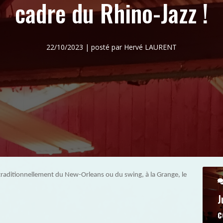
cadre du Rhino-Jazz !
22/10/2023 | posté par Hervé LAURENT
raditionnellement du New-Orleans ou du swing, à la Grange, le
J
c