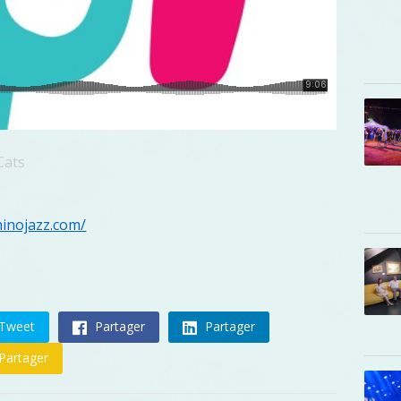
Cats
hinojazz.com/
Tweet
Partager
Partager
Partager