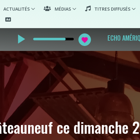
ACTUALITÉS
MÉDIAS
TITRES DIFFUSÉS
play_arrow
ECHO AMÉRIQ
favorite
âteauneuf ce dimanche 2