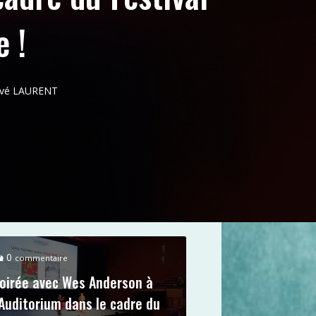
 !
ervé LAURENT
0
commentaire
oirée avec Wes Anderson à
’Auditorium dans le cadre du