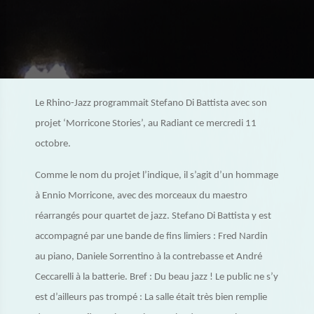
Le Rhino-Jazz programmait Stefano Di Battista avec son
projet ‘Morricone Stories’, au Radiant ce mercredi 11
octobre.
Comme le nom du projet l’indique, il s’agit d’un hommage
à Ennio Morricone, avec des morceaux du maestro
réarrangés pour quartet de jazz. Stefano Di Battista y est
accompagné par une bande de fins limiers : Fred Nardin
au piano, Daniele Sorrentino à la contrebasse et André
Ceccarelli à la batterie. Bref : Du beau jazz ! Le public ne s’y
est d’ailleurs pas trompé : La salle était très bien remplie