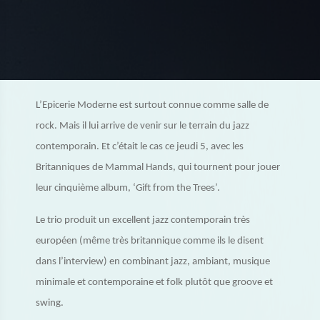
L’Epicerie Moderne est surtout connue comme salle de
rock. Mais il lui arrive de venir sur le terrain du jazz
contemporain. Et c’était le cas ce jeudi 5, avec les
Britanniques de Mammal Hands, qui tournent pour jouer
leur cinquième album, ‘Gift from the Trees’.
Le trio produit un excellent jazz contemporain très
européen (même très britannique comme ils le disent
dans l’interview) en combinant jazz, ambiant, musique
minimale et contemporaine et folk plutôt que groove et
swing.