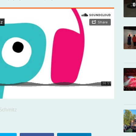
o
 Schmitz