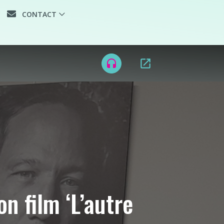
CONTACT
LE
open_in_new
headset
n film ‘L’autre