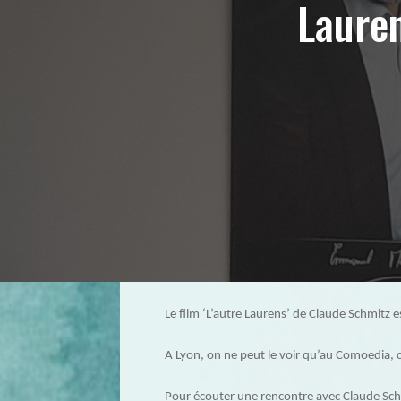
Lauren
Le film ‘L’autre Laurens’ de Claude Schmitz e
A Lyon, on ne peut le voir qu’au Comoedia, 
Pour écouter une rencontre avec Claude Schmi