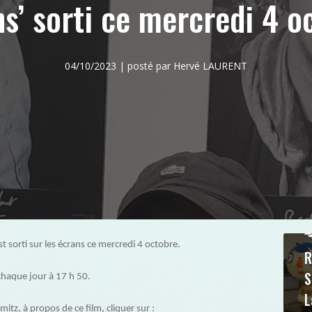
s’ sorti ce mercredi 4 o
04/10/2023 | posté par Hervé LAURENT
st sorti sur les écrans ce mercredi 4 octobre.
R
S
chaque jour à 17 h 50.
L
tz, à propos de ce film, cliquer sur :