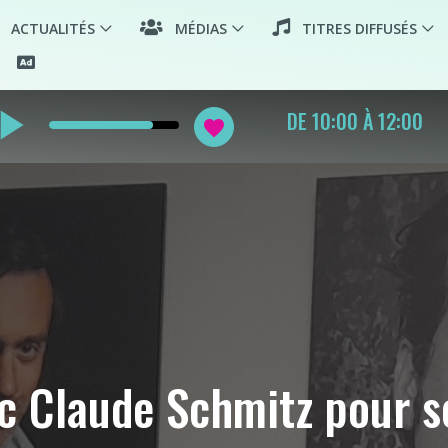
ACTUALITÉS
MÉDIAS
TITRES DIFFUSÉS
y_arrow
VIVRE ENSEMB
favorite
REDIFFUSION
 Claude Schmitz pour so