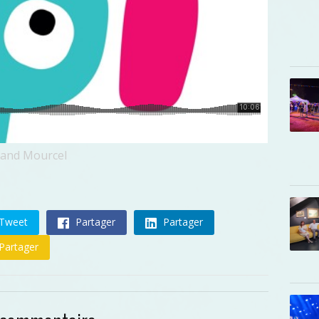
rand Mourcel
Tweet
Partager
Partager
Partager