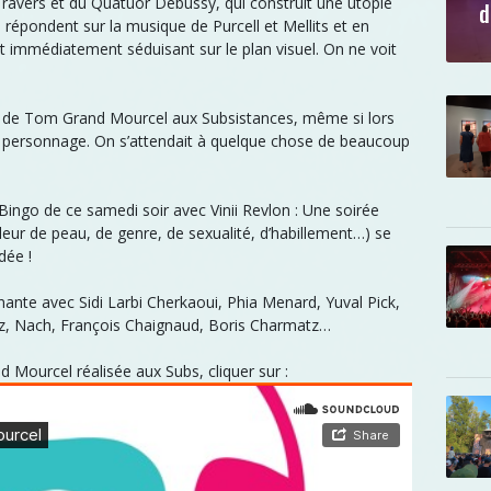
t Travers et du Quatuor Debussy, qui construit une utopie
d
se répondent sur la musique de Purcell et Mellits et en
st immédiatement séduisant sur le plan visuel. On ne voit
k’ de Tom Grand Mourcel aux Subsistances, même si lors
le personnage. On s’attendait à quelque chose de beaucoup
ingo de ce samedi soir avec Vinii Revlon : Une soirée
uleur de peau, de genre, de sexualité, d’habillement…) se
dée !
ante avec Sidi Larbi Cherkaoui, Phia Menard, Yuval Pick,
z, Nach, François Chaignaud, Boris Charmatz…
Mourcel réalisée aux Subs, cliquer sur :