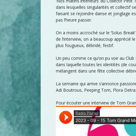
‘Nos matins intérieurs’ du Collectif Peti
dans lesquelles singularités et collectif 
faisant se rejoindre danse et jonglage e
pas l’heure passer.
On a moins accroché sur le ‘Solus Brea
de l’interview, on a beaucoup apprécié 
plus fougueux, débridé, festif.
Un peu comme ce qu’on pu voir au Club B
dans laquelle toutes les identités (de co
mélangent dans une fête collective débri
La semaine qui arrive s’annonce passionn
Adi Boutrous, Peeping Tom, Flora Detra
Pour écouter une interview de Tom Grand 