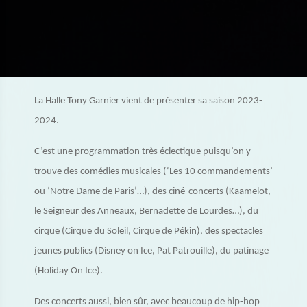
La Halle Tony Garnier vient de présenter sa saison 2023-
2024.
C’est une programmation très éclectique puisqu’on y
trouve des comédies musicales (‘Les 10 commandements’
ou ‘Notre Dame de Paris’…), des ciné-concerts (Kaamelot,
le Seigneur des Anneaux, Bernadette de Lourdes…), du
cirque (Cirque du Soleil, Cirque de Pékin), des spectacles
jeunes publics (Disney on Ice, Pat Patrouille), du patinage
(Holiday On Ice).
Des concerts aussi, bien sûr, avec beaucoup de hip-hop