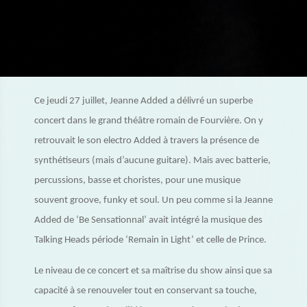
Ce jeudi 27 juillet, Jeanne Added a délivré un superbe
concert dans le grand théâtre romain de Fourvière. On y
retrouvait le son electro Added à travers la présence de
synthétiseurs (mais d’aucune guitare). Mais avec batterie,
percussions, basse et choristes, pour une musique
souvent groove, funky et soul. Un peu comme si la Jeanne
Added de ‘Be Sensationnal’ avait intégré la musique des
Talking Heads période ‘Remain in Light’ et celle de Prince.
Le niveau de ce concert et sa maîtrise du show ainsi que sa
capacité à se renouveler tout en conservant sa touche,