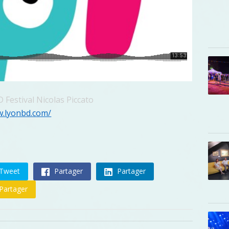
D Festival Nicolas Piccato
w.lyonbd.com/
Tweet
Partager
Partager
Partager