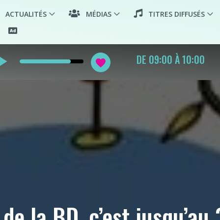
ACTUALITÉS
MÉDIAS
TITRES DIFFUSÉS
arrow
PLAYLIST FR POP RO
favorite
HOP COUNTRY
de la BD, c’est jusqu’au 